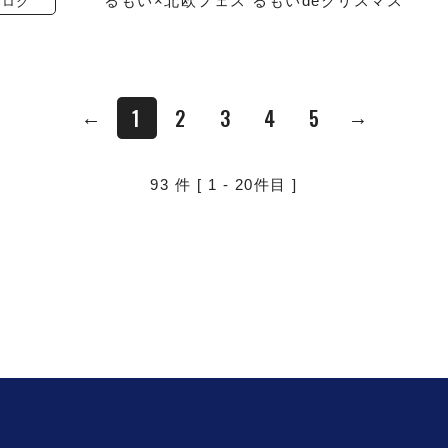
るもい×北欧フェス るもいdeクリスマス
ブログ
1
2
3
4
5
←
→
93
件
[ 1 - 20件目 ]