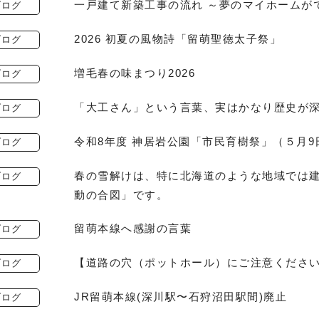
一戸建て新築工事の流れ ～夢のマイホームが
ブログ
2026 初夏の風物詩「留萌聖徳太子祭」
ブログ
増毛春の味まつり2026
ブログ
「大工さん」という言葉、実はかなり歴史が
ブログ
令和8年度 神居岩公園「市民育樹祭」（５月9
ブログ
春の雪解けは、特に北海道のような地域では
ブログ
動の合図」です。
留萌本線へ感謝の言葉
ブログ
【道路の穴（ポットホール）にご注意くださ
ブログ
JR留萌本線(深川駅〜石狩沼田駅間)廃止
ブログ