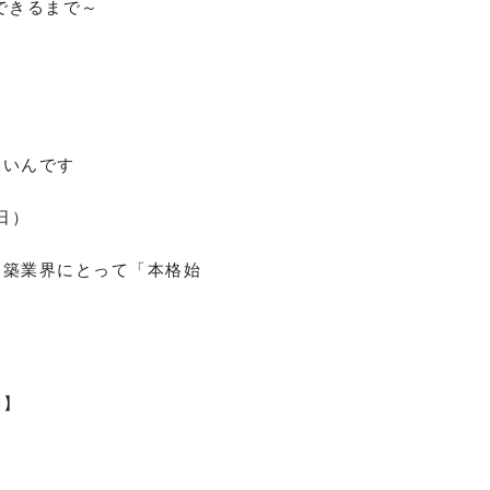
できるまで～
深いんです
日）
建築業界にとって「本格始
い】